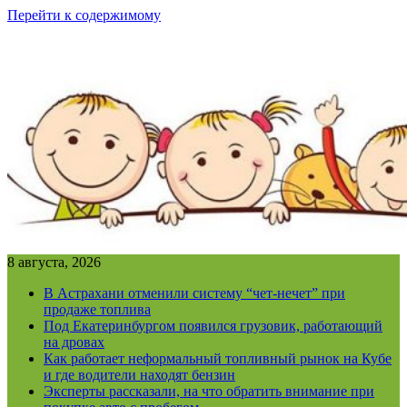
Перейти к содержимому
8 августа, 2026
В Астрахани отменили систему “чет-нечет” при
продаже топлива
Под Екатеринбургом появился грузовик, работающий
на дровах
Как работает неформальный топливный рынок на Кубе
и где водители находят бензин
Эксперты рассказали, на что обратить внимание при