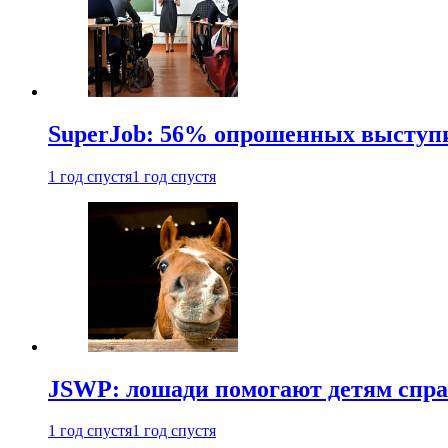
SuperJob: 56% опрошенных выступи
1 год спустя
1 год спустя
JSWP: лошади помогают детям спра
1 год спустя
1 год спустя