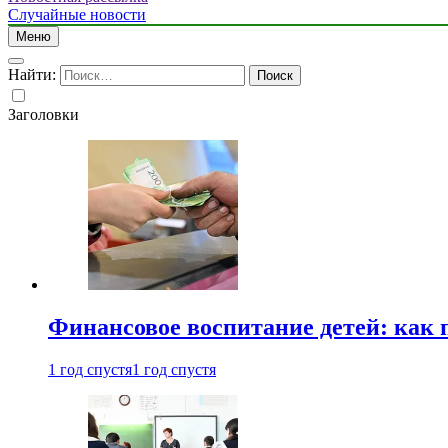
Случайные новости
Меню
Найти:
Заголовки
Финансовое воспитание детей: как 
1 год спустя
1 год спустя