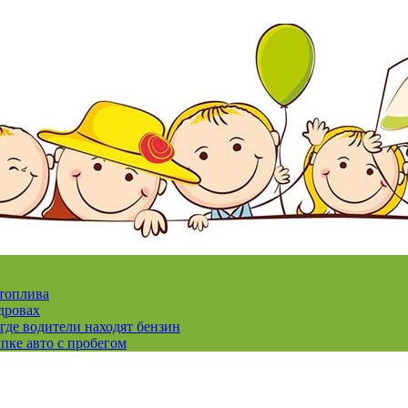
 топлива
дровах
где водители находят бензин
пке авто с пробегом