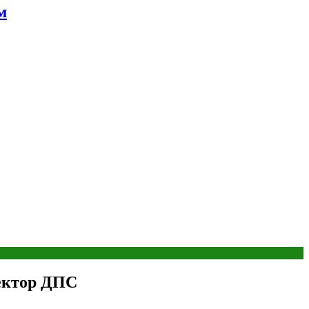
м
пектор ДПС