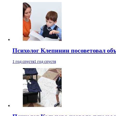
Психолог Клепинин посоветовал объ
1 год спустя
1 год спустя