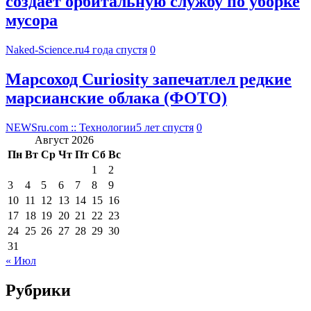
создает орбитальную службу по уборке
мусора
Naked-Science.ru
4 года спустя
0
Марсоход Curiosity запечатлел редкие
марсианские облака (ФОТО)
NEWSru.com :: Технологии
5 лет спустя
0
Август 2026
Пн
Вт
Ср
Чт
Пт
Сб
Вс
1
2
3
4
5
6
7
8
9
10
11
12
13
14
15
16
17
18
19
20
21
22
23
24
25
26
27
28
29
30
31
« Июл
Рубрики