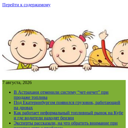
Перейти к содержимому
7 августа, 2026
В Астрахани отменили систему “чет-нечет” при
продаже топлива
Под Екатеринбургом появился грузовик, работающий
на дровах
Как работает неформальный топливный рынок на Кубе
и где водители находят бензин
Эксперты рассказали, на что обратить внимание при