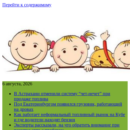
Перейти к содержимому
6 августа, 2026
В Астрахани отменили систему “чет-нечет” при
продаже топлива
Под Екатеринбургом появился грузовик, работающий
на дровах
Как работает неформальный топливный рынок на Кубе
и где водители находят бензин
Эксперты рассказали, на что обратить внимание при