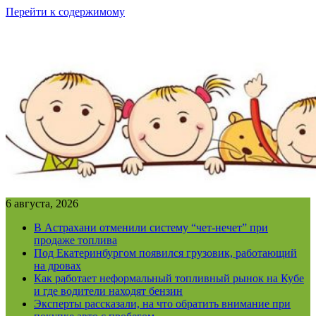
Перейти к содержимому
6 августа, 2026
В Астрахани отменили систему “чет-нечет” при
продаже топлива
Под Екатеринбургом появился грузовик, работающий
на дровах
Как работает неформальный топливный рынок на Кубе
и где водители находят бензин
Эксперты рассказали, на что обратить внимание при