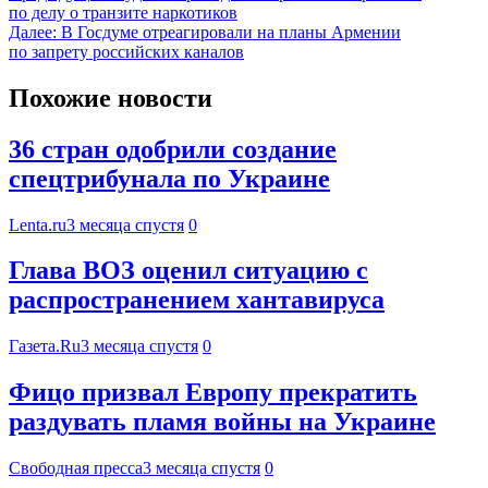
по делу о транзите наркотиков
Далее:
В Госдуме отреагировали на планы Армении
по запрету российских каналов
Похожие новости
36 стран одобрили создание
спецтрибунала по Украине
Lenta.ru
3 месяца спустя
0
Глава ВОЗ оценил ситуацию с
распространением хантавируса
Газета.Ru
3 месяца спустя
0
Фицо призвал Европу прекратить
раздувать пламя войны на Украине
Свободная пресса
3 месяца спустя
0