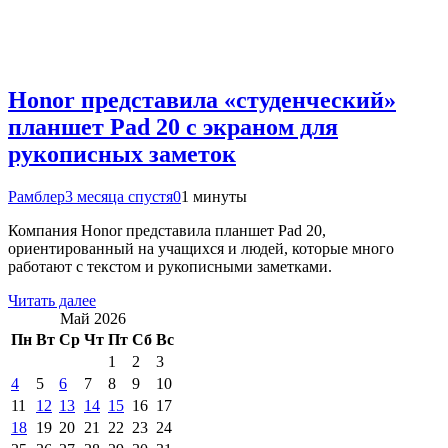
Honor представила «студенческий»
планшет Pad 20 с экраном для
рукописных заметок
Рамблер
3 месяца спустя
0
1 минуты
Компания Honor представила планшет Pad 20,
ориентированный на учащихся и людей, которые много
работают с текстом и рукописными заметками.
Читать далее
Май 2026
Пн
Вт
Ср
Чт
Пт
Сб
Вс
1
2
3
4
5
6
7
8
9
10
11
12
13
14
15
16
17
18
19
20
21
22
23
24