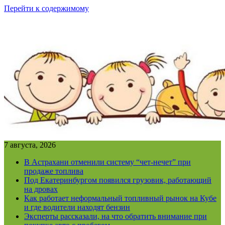
Перейти к содержимому
7 августа, 2026
В Астрахани отменили систему “чет-нечет” при
продаже топлива
Под Екатеринбургом появился грузовик, работающий
на дровах
Как работает неформальный топливный рынок на Кубе
и где водители находят бензин
Эксперты рассказали, на что обратить внимание при