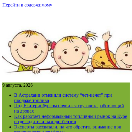
Перейти к содержимому
9 августа, 2026
В Астрахани отменили систему “чет-нечет” при
продаже топлива
Под Екатеринбургом появился грузовик, работающий
на дровах
Как работает неформальный топливный рынок на Кубе
и где водители находят бензин
Эксперты рассказали, на что обратить внимание при